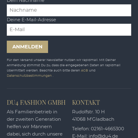
Dein Nachname
Deine E-Mail-Adresse
ANMELDEN
Für den Versand unserer Newsletter nutzen wir rapidmail. Mit Deiner
Anmeldung stimmst Du zu, dass die eingegebenen Daten an rapidmail
übermittelt werden. Beachte auch bitte deren
AGB
und
Datenschutzbestimmungen
.
DU4 FASHION GMBH
KONTAKT
Als Familienbetrieb in
Rudolfstr. 10 H
der zweiten Generation
41068 M'Gladbach
helfen wir Männern
Telefon:
02161-4665300
dabei, sich durch unsere
E-Mail:
info@du4.de