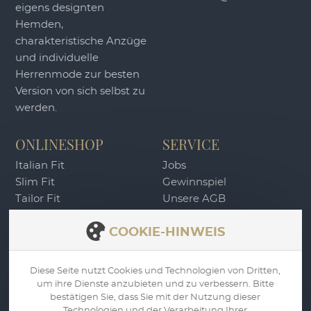
eigens designten
Hemden,
charakteristische Anzüge
und individuelle
Herrenmode zur besten
Version von sich selbst zu
werden.
ONLINESHOP
SERVICE
Italian Fit
Jobs
Slim Fit
Gewinnspiel
Tailor Fit
Unsere AGB
DU4 Wertgutschein
Widerrufsbelehrung
COOKIE-HINWEIS
Zahlung & Versand
Datenschutz
Impressum
Diese Seite nutzt Cookies und Technologien von Dritten,
um ihre Dienste anzubieten und zu verbessern. Bitte
WIDERRUF
bestätigen Sie, dass Sie mit der Nutzung dieser
Technologien und der Verarbeitung Ihrer