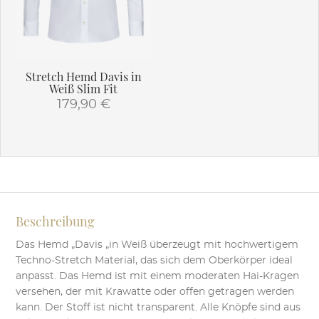
Stretch Hemd Davis in
Weiß Slim Fit
179,90
€
Dieses
Produkt
weist
mehrere
Varianten
auf.
Beschreibung
Die
Optionen
Das Hemd „Davis „in Weiß überzeugt mit hochwertigem
können
Techno-Stretch Material, das sich dem Oberkörper ideal
auf
anpasst. Das Hemd ist mit einem moderaten Hai-Kragen
der
versehen, der mit Krawatte oder offen getragen werden
Produktseite
kann. Der Stoff ist nicht transparent. Alle Knöpfe sind aus