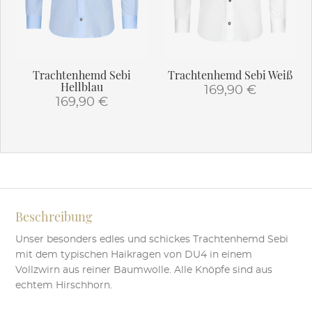
Trachtenhemd Sebi
Trachtenhemd Sebi Weiß
Hellblau
169,90
€
169,90
€
Dieses
Dieses
Produkt
Produkt
weist
weist
mehrere
mehrere
Varianten
Varianten
auf.
auf.
Die
Beschreibung
Die
Optionen
Optionen
Unser besonders edles und schickes Trachtenhemd Sebi
können
können
mit dem typischen Haikragen von DU4 in einem
auf
auf
Vollzwirn aus reiner Baumwolle. Alle Knöpfe sind aus
der
der
echtem Hirschhorn.
Produktseite
Produktseite
gewählt