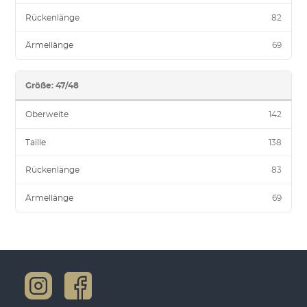
Rückenlänge
82
Ärmellänge
69
Größe: 47/48
Oberweite
142
Taille
138
Rückenlänge
83
Ärmellänge
69