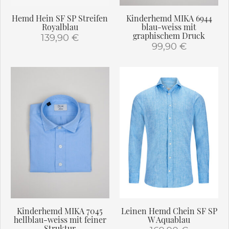
gewählt
gewählt
werden
Hemd Hein SF SP Streifen
Kinderhemd MIKA 6944
werden
Royalblau
blau-weiss mit
graphischem Druck
139,90
€
99,90
€
Dieses
Dieses
Produkt
Produkt
weist
weist
mehrere
mehrere
Varianten
Varianten
auf.
auf.
Die
Die
Optionen
Optionen
können
können
auf
auf
der
der
Produktseite
Produktseite
gewählt
gewählt
werden
Kinderhemd MIKA 7045
Leinen Hemd Chein SF SP
werden
hellblau-weiss mit feiner
W Aquablau
Struktur