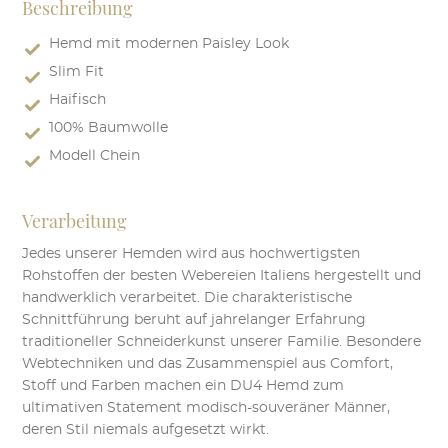
Beschreibung
Die
Optionen
Hemd mit modernen Paisley Look
können
Slim Fit
auf
Haifisch
der
Produktseite
100% Baumwolle
gewählt
Modell Chein
werden
Verarbeitung
Jedes unserer Hemden wird aus hochwertigsten
Rohstoffen der besten Webereien Italiens hergestellt und
handwerklich verarbeitet. Die charakteristische
Schnittführung beruht auf jahrelanger Erfahrung
traditioneller Schneiderkunst unserer Familie. Besondere
Webtechniken und das Zusammenspiel aus Comfort,
Stoff und Farben machen ein DU4 Hemd zum
ultimativen Statement modisch-souveräner Männer,
deren Stil niemals aufgesetzt wirkt.