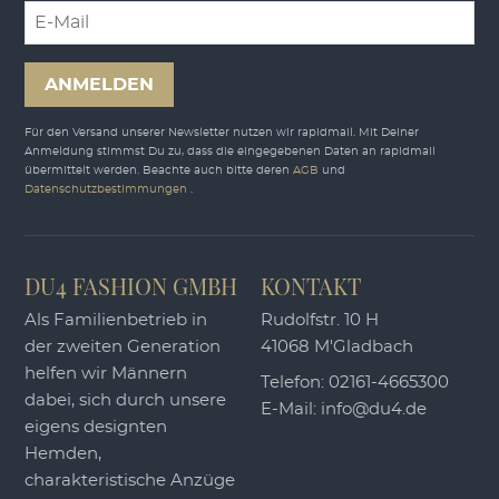
ANMELDEN
Für den Versand unserer Newsletter nutzen wir rapidmail. Mit Deiner
Anmeldung stimmst Du zu, dass die eingegebenen Daten an rapidmail
übermittelt werden. Beachte auch bitte deren
AGB
und
Datenschutzbestimmungen
.
DU4 FASHION GMBH
KONTAKT
Als Familienbetrieb in
Rudolfstr. 10 H
der zweiten Generation
41068 M'Gladbach
helfen wir Männern
Telefon:
02161-4665300
dabei, sich durch unsere
E-Mail:
info@du4.de
eigens designten
Hemden,
charakteristische Anzüge