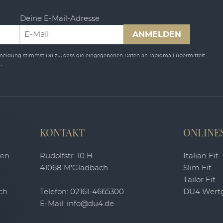
Deine E-Mail-Adresse
ANMELDEN
nmeldung stimmst Du zu, dass die eingegebenen Daten an rapidmail übermittelt
n
.
KONTAKT
ONLINE
fen
Rudolfstr. 10 H
Italian Fit
41068 M'Gladbach
Slim Fit
Tailor Fit
ch
Telefon:
02161-4665300
DU4 Wertg
E-Mail:
info@du4.de