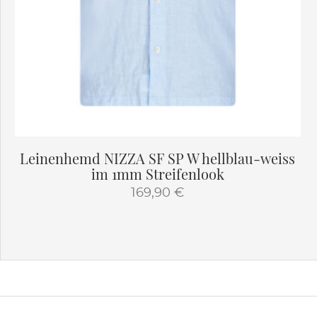
Leinenhemd NIZZA SF SP W hellblau-weiss
im 1mm Streifenlook
169,90
€
Dieses
Produkt
weist
mehrere
Varianten
auf.