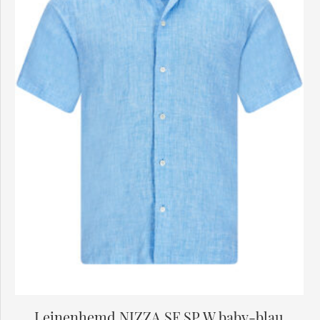
Leinenhemd NIZZA SF SP W baby-blau