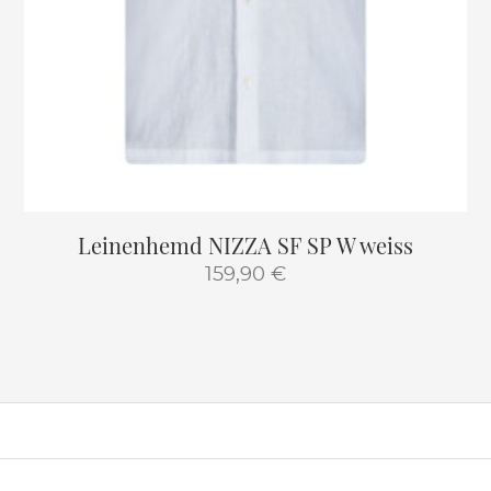
Leinenhemd NIZZA SF SP W weiss
159,90
€
Dieses
Produkt
weist
mehrere
Varianten
auf.
Die