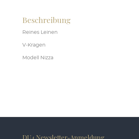
Die
Optionen
Beschreibung
können
auf
Reines Leinen
der
Produktseite
V-Kragen
gewählt
Modell Nizza
werden
DU4 Newsletter-Anmeldung