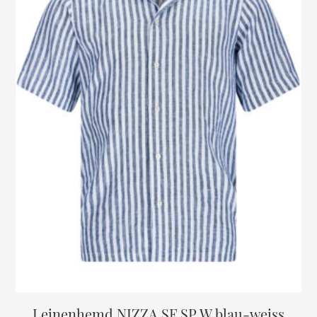
Leinenhemd NIZZA SF SP W blau-weiss