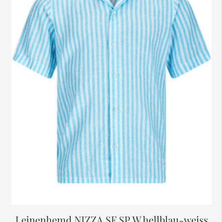
Leinenhemd NIZZA SF SP W hellblau-weiss