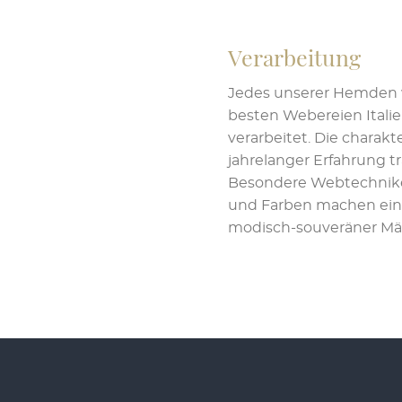
Optionen
können
Verarbeitung
auf
der
Jedes unserer Hemden w
Produktseite
besten Webereien Italie
gewählt
verarbeitet. Die charakt
werden
jahrelanger Erfahrung tr
Besondere Webtechnike
und Farben machen ei
modisch-souveräner Männ