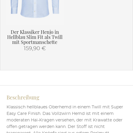
Der Klassiker Henjo in
Hellblau Slim Fit als Twill
mit Sportmanschette
159,90
€
Dieses
Produkt
weist
mehrere
Varianten
auf.
Beschreibung
Die
Optionen
Klassisch hellblaues Oberhemd in einem Twill mit Super
können
Easy Care Finish. Das Vollzwirn Hemd ist mit einem
auf
moderaten Hai-Kragen versehen, der mit Krawatte oder
der
offen getragen werden kann. Der Stoff ist nicht
Produktseite