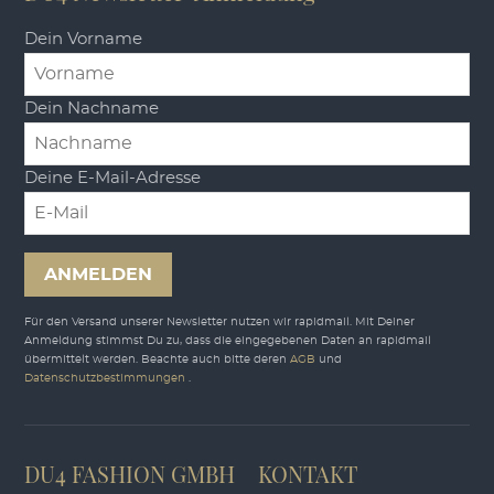
Dein Vorname
Dein Nachname
Deine E-Mail-Adresse
ANMELDEN
Für den Versand unserer Newsletter nutzen wir rapidmail. Mit Deiner
Anmeldung stimmst Du zu, dass die eingegebenen Daten an rapidmail
übermittelt werden. Beachte auch bitte deren
AGB
und
Datenschutzbestimmungen
.
DU4 FASHION GMBH
KONTAKT