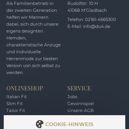
Als Familienbetrieb in
Rudolfstr. 10 H
der zweiten Generation
41068 M'Gladbach
helfen wir Männern
Telefon:
02161-4665300
dabei, sich durch unsere
E-Mail:
info@du4.de
eigens designten
Hemden,
charakteristische Anzüge
und individuelle
Herrenmode zur besten
Version von sich selbst zu
werden.
ONLINESHOP
SERVICE
Italian Fit
Jobs
Slim Fit
Gewinnspiel
Tailor Fit
Unsere AGB
DU4 Wertgutschein
Widerrufsbelehrung
COOKIE-HINWEIS
Zahlung & Versand