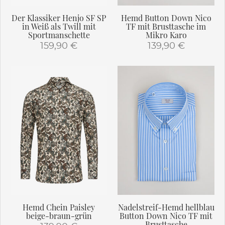
gewählt
gewählt
werden
Der Klassiker Henjo SF SP
Hemd Button Down Nico
werden
in Weiß als Twill mit
TF mit Brusttasche im
Sportmanschette
Mikro Karo
159,90
€
139,90
€
Dieses
Dieses
Produkt
Produkt
weist
weist
mehrere
mehrere
Varianten
Varianten
auf.
auf.
Die
Die
Optionen
Optionen
können
können
auf
auf
der
der
Produktseite
Produktseite
gewählt
gewählt
Hemd Chein Paisley
Nadelstreif-Hemd hellblau
werden
werden
beige-braun-grün
Button Down Nico TF mit
Brusttasche