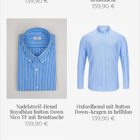
139,90
€
159,90
€
Dieses
Dieses
Produkt
Produkt
weist
weist
mehrere
mehrere
Varianten
Varianten
auf.
auf.
Die
Die
Optionen
Optionen
können
können
auf
auf
der
der
Produktseite
Produktseite
gewählt
gewählt
werden
Nadelstreif-Hemd
Oxfordhemd mit Button
werden
Royalblau Button Down
Down-Kragen in hellblau
Nico TF mit Brusttasche
139,90
€
159,90
€
Dieses
Dieses
Produkt