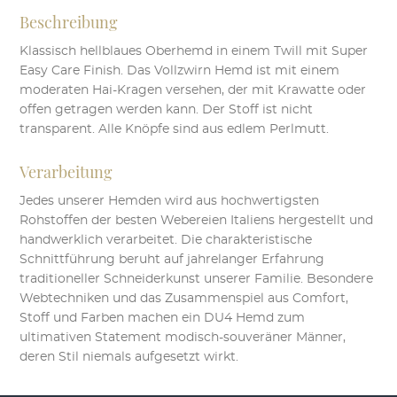
auf.
Beschreibung
Die
Optionen
Klassisch hellblaues Oberhemd in einem Twill mit Super
können
Easy Care Finish. Das Vollzwirn Hemd ist mit einem
auf
moderaten Hai-Kragen versehen, der mit Krawatte oder
der
offen getragen werden kann. Der Stoff ist nicht
Produktseite
transparent. Alle Knöpfe sind aus edlem Perlmutt.
gewählt
werden
Verarbeitung
Jedes unserer Hemden wird aus hochwertigsten
Rohstoffen der besten Webereien Italiens hergestellt und
handwerklich verarbeitet. Die charakteristische
Schnittführung beruht auf jahrelanger Erfahrung
traditioneller Schneiderkunst unserer Familie. Besondere
Webtechniken und das Zusammenspiel aus Comfort,
Stoff und Farben machen ein DU4 Hemd zum
ultimativen Statement modisch-souveräner Männer,
deren Stil niemals aufgesetzt wirkt.