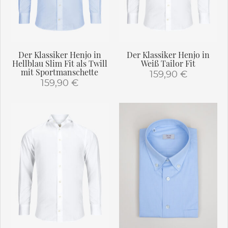
Der Klassiker Henjo in
Der Klassiker Henjo in
Hellblau Slim Fit als Twill
Weiß Tailor Fit
mit Sportmanschette
159,90
€
159,90
€
Dieses
Dieses
Produkt
Produkt
weist
weist
mehrere
mehrere
Varianten
Varianten
auf.
auf.
Die
Die
Optionen
Optionen
können
können
auf
auf
der
der
Produktseite
Produktseite