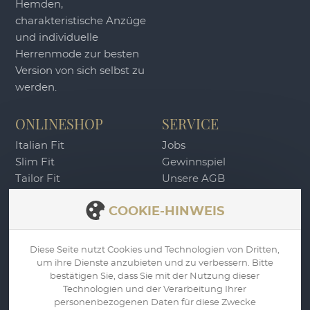
Hemden,
charakteristische Anzüge
und individuelle
Herrenmode zur besten
Version von sich selbst zu
werden.
ONLINESHOP
SERVICE
Italian Fit
Jobs
Slim Fit
Gewinnspiel
Tailor Fit
Unsere AGB
DU4 Wertgutschein
Widerrufsbelehrung
COOKIE-HINWEIS
Zahlung & Versand
Datenschutz
Impressum
Diese Seite nutzt Cookies und Technologien von Dritten,
um ihre Dienste anzubieten und zu verbessern. Bitte
WIDERRUF
bestätigen Sie, dass Sie mit der Nutzung dieser
Technologien und der Verarbeitung Ihrer
personenbezogenen Daten für diese Zwecke