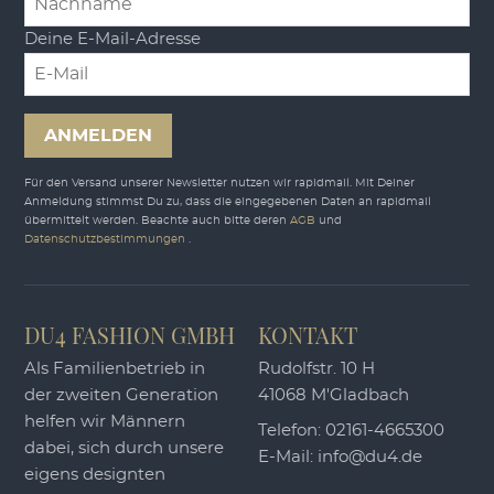
Deine E-Mail-Adresse
ANMELDEN
Für den Versand unserer Newsletter nutzen wir rapidmail. Mit Deiner
Anmeldung stimmst Du zu, dass die eingegebenen Daten an rapidmail
übermittelt werden. Beachte auch bitte deren
AGB
und
Datenschutzbestimmungen
.
DU4 FASHION GMBH
KONTAKT
Als Familienbetrieb in
Rudolfstr. 10 H
der zweiten Generation
41068 M'Gladbach
helfen wir Männern
Telefon:
02161-4665300
dabei, sich durch unsere
E-Mail:
info@du4.de
eigens designten