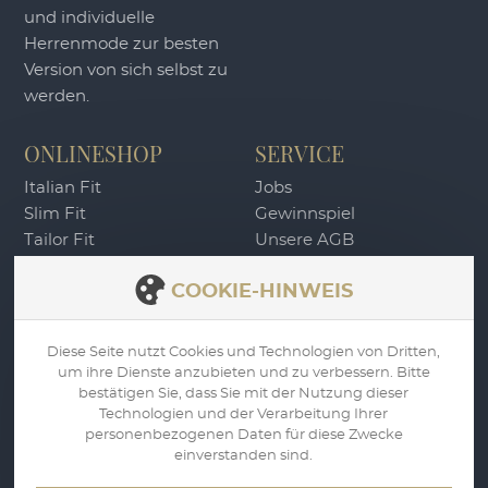
und individuelle
Herrenmode zur besten
Version von sich selbst zu
werden.
ONLINESHOP
SERVICE
Italian Fit
Jobs
Slim Fit
Gewinnspiel
Tailor Fit
Unsere AGB
DU4 Wertgutschein
Widerrufsbelehrung
COOKIE-HINWEIS
Zahlung & Versand
Datenschutz
Impressum
Diese Seite nutzt Cookies und Technologien von Dritten,
um ihre Dienste anzubieten und zu verbessern. Bitte
WIDERRUF
bestätigen Sie, dass Sie mit der Nutzung dieser
Technologien und der Verarbeitung Ihrer
personenbezogenen Daten für diese Zwecke
einverstanden sind.