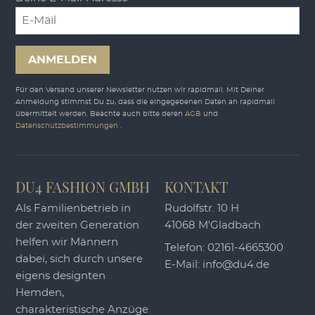
ANMELDEN
Für den Versand unserer Newsletter nutzen wir rapidmail. Mit Deiner
Anmeldung stimmst Du zu, dass die eingegebenen Daten an rapidmail
übermittelt werden. Beachte auch bitte deren
AGB
und
Datenschutzbestimmungen
.
DU4 FASHION GMBH
KONTAKT
Als Familienbetrieb in
Rudolfstr. 10 H
der zweiten Generation
41068 M'Gladbach
helfen wir Männern
Telefon:
02161-4665300
dabei, sich durch unsere
E-Mail:
info@du4.de
eigens designten
Hemden,
charakteristische Anzüge