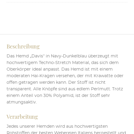
Davis
in
Dunkelblau
Slim
Fit
Menge
Beschreibung
Das Hemd „Davis“ in Navy-Dunkelblau überzeugt mit
hochwertigem Techno-Stretch Material, das sich dem
Oberkörper ideal anpasst. Das Hemd ist mit einem
moderaten Hai-Kragen versehen, der mit Krawatte oder
offen getragen werden kann. Der Stoff ist nicht
transparent. Alle Knöpfe sind aus edlem Perlmutt. Trotz
einem Anteil von 30% Polyamid, ist der Stoff sehr
atmungsaktiv.
Verarbeitung
Jedes unserer Hemden wird aus hochwertigsten
Rohstoffen der besten Webereien Italiens hergestellt und