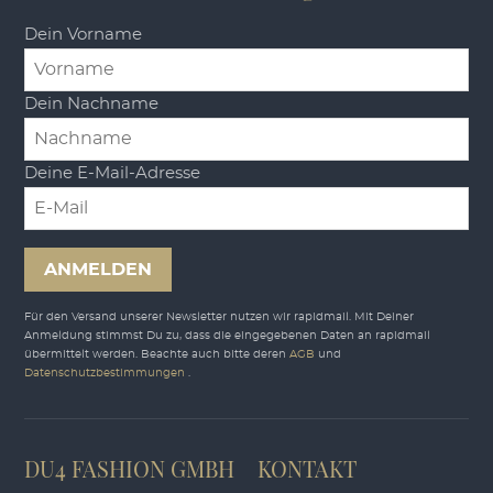
Dein Vorname
Dein Nachname
Deine E-Mail-Adresse
ANMELDEN
Für den Versand unserer Newsletter nutzen wir rapidmail. Mit Deiner
Anmeldung stimmst Du zu, dass die eingegebenen Daten an rapidmail
übermittelt werden. Beachte auch bitte deren
AGB
und
Datenschutzbestimmungen
.
DU4 FASHION GMBH
KONTAKT