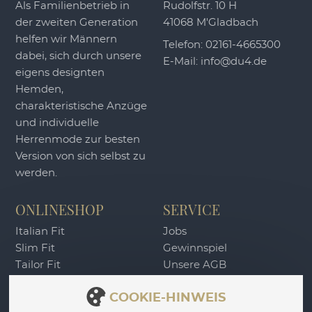
Als Familienbetrieb in
Rudolfstr. 10 H
der zweiten Generation
41068 M'Gladbach
helfen wir Männern
Telefon:
02161-4665300
dabei, sich durch unsere
E-Mail:
info@du4.de
eigens designten
Hemden,
charakteristische Anzüge
und individuelle
Herrenmode zur besten
Version von sich selbst zu
werden.
ONLINESHOP
SERVICE
Italian Fit
Jobs
Slim Fit
Gewinnspiel
Tailor Fit
Unsere AGB
DU4 Wertgutschein
Widerrufsbelehrung
COOKIE-HINWEIS
Zahlung & Versand