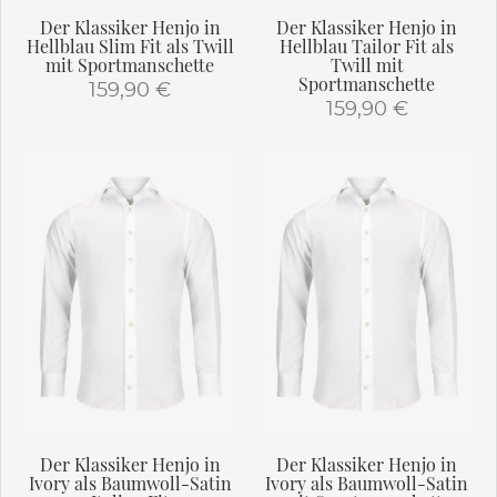
gewählt
werden
Der Klassiker Henjo in
Der Klassiker Henjo in
werden
Hellblau Slim Fit als Twill
Hellblau Tailor Fit als
mit Sportmanschette
Twill mit
Sportmanschette
159,90
€
159,90
€
Dieses
Dieses
Produkt
Produkt
weist
weist
mehrere
mehrere
Varianten
Varianten
auf.
auf.
Die
Die
Optionen
Optionen
können
können
auf
auf
der
der
Produktseite
Produktseite
gewählt
gewählt
werden
Der Klassiker Henjo in
Der Klassiker Henjo in
werden
Ivory als Baumwoll-Satin
Ivory als Baumwoll-Satin