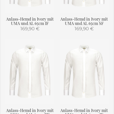
Anlass-Hemd in Ivory mit
Anlass-Hemd in Ivory mit
UMA und AL 65cm IF
UMA und AL 65cm SF
169,90
€
169,90
€
Dieses
Dieses
Produkt
Produkt
weist
weist
mehrere
mehrere
Varianten
Varianten
auf.
auf.
Die
Die
Optionen
Optionen
können
können
auf
auf
der
der
Produktseite
Produktseite
gewählt
gewählt
Anlass-Hemd in Ivory mit
Anlass-Hemd in Ivory mit
werden
werden