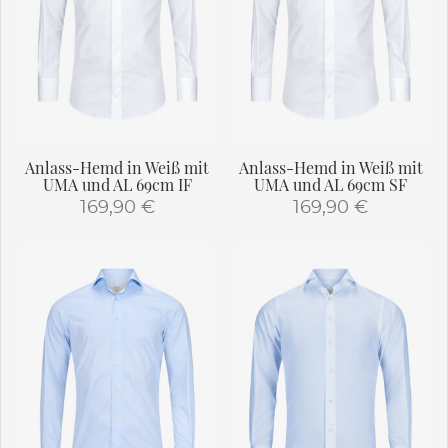
Die
Die
Optionen
Optionen
können
können
auf
auf
der
der
Produktseite
Produktseite
gewählt
gewählt
Anlass-Hemd in Weiß mit
Anlass-Hemd in Weiß mit
werden
werden
UMA und AL 69cm IF
UMA und AL 69cm SF
169,90
€
169,90
€
Dieses
Dieses
Produkt
Produkt
weist
weist
mehrere
mehrere
Varianten
Varianten
auf.
auf.
Die
Die
Optionen
Optionen
können
können
auf
auf