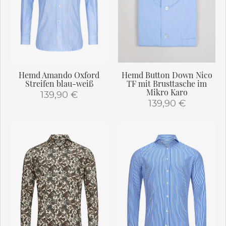
Die
Die
Optionen
Optionen
können
können
auf
auf
der
der
Produktseite
Produktseite
gewählt
gewählt
Hemd Amando Oxford
Hemd Button Down Nico
werden
werden
Streifen blau-weiß
TF mit Brusttasche im
Mikro Karo
139,90
€
139,90
€
Dieses
Dieses
Produkt
Produkt
weist
weist
mehrere
mehrere
Varianten
Varianten
auf.
auf.
Die
Die
Optionen
Optionen
können
können
auf
auf