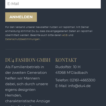
ANMELDEN
Für den Versand unserer Newsletter nutzen wir rapidmail. Mit Deiner
Anmeldung stimmst Du zu, dass die eingegebenen Daten an rapidmail
übermittelt werden. Beachte auch bitte deren
AGB
und
Datenschutzbestimmungen
.
DU4 FASHION GMBH
KONTAKT
Als Familienbetrieb in
Rudolfstr. 10 H
der zweiten Generation
41068 M'Gladbach
helfen wir Männern
Telefon:
02161-4665300
dabei, sich durch unsere
E-Mail:
info@du4.de
eigens designten
Hemden,
charakteristische Anzüge