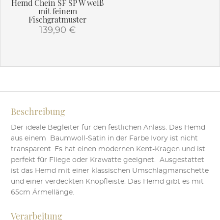
Hemd Chein SF SP W weiß
werden
mit feinem
Fischgratmuster
139,90
€
Dieses
Produkt
weist
mehrere
Varianten
auf.
Beschreibung
Die
Optionen
Der ideale Begleiter für den festlichen Anlass. Das Hemd
können
aus einem Baumwoll-Satin in der Farbe Ivory ist nicht
auf
transparent. Es hat einen modernen Kent-Kragen und ist
der
perfekt für Fliege oder Krawatte geeignet. Ausgestattet
Produktseite
ist das Hemd mit einer klassischen Umschlagmanschette
gewählt
und einer verdeckten Knopfleiste. Das Hemd gibt es mit
werden
65cm Ärmellänge.
Verarbeitung