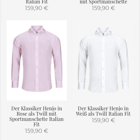
Italian Fit
mit Sportmanschette
159,90
€
159,90
€
Dieses
Dieses
Produkt
Produkt
weist
weist
mehrere
mehrere
Varianten
Varianten
auf.
auf.
Die
Die
Optionen
Optionen
können
können
auf
auf
der
der
Produktseite
Produktseite
gewählt
gewählt
Der Klassiker Henjo in
Der Klassiker Henjo in
werden
werden
Rose als Twill mit
Weiß als Twill Italian Fit
Sportmanschette Italian
159,90
€
Fit
159,90
€
Dieses