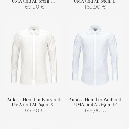
UMA und AL 67cm TF
UMA und AL 69cm IF
169,90
€
169,90
€
Dieses
Dieses
Produkt
Produkt
weist
weist
mehrere
mehrere
Varianten
Varianten
auf.
auf.
Die
Die
Optionen
Optionen
können
können
auf
auf
der
der
Produktseite
Produktseite
gewählt
gewählt
Anlass-Hemd in Ivory mit
Anlass-Hemd in Weiß mit
werden
werden
UMA und AL 69cm SF
UMA und AL 65cm IF
169,90
€
169,90
€
Dieses
Dieses
Produkt
Produkt