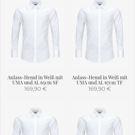
weist
weist
mehrere
mehrere
Varianten
Varianten
auf.
auf.
Die
Die
Optionen
Optionen
können
können
auf
auf
der
der
Produktseite
Produktseite
gewählt
gewählt
Anlass-Hemd in Weiß mit
Anlass-Hemd in Weiß mit
werden
werden
UMA und AL 65cm SF
UMA und AL 67cm TF
169,90
€
169,90
€
Dieses
Dieses
Produkt
Produkt
weist
weist
mehrere
mehrere
Varianten
Varianten
auf.
auf.