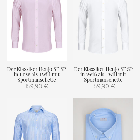
mehrere
Varianten
Varianten
auf.
auf.
Die
Die
Optionen
Optionen
können
können
auf
auf
der
der
Produktseite
Produktseite
gewählt
gewählt
werden
Der Klassiker Henjo SF SP
Der Klassiker Henjo SF SP
werden
in Rose als Twill mit
in Weiß als Twill mit
Sportmanschette
Sportmanschette
159,90
€
159,90
€
Dieses
Dieses
Produkt
Produkt
weist
weist
mehrere
mehrere
Varianten
Varianten
auf.
auf.