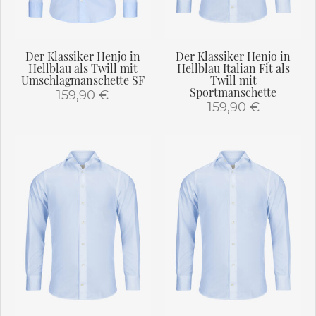
der
der
Produktseite
Produktseite
gewählt
gewählt
Der Klassiker Henjo in
Der Klassiker Henjo in
werden
werden
Hellblau als Twill mit
Hellblau Italian Fit als
Umschlagmanschette SF
Twill mit
Sportmanschette
159,90
€
159,90
€
Dieses
Dieses
Produkt
Produkt
weist
weist
mehrere
mehrere
Varianten
Varianten
auf.
auf.
Die
Die
Optionen
Optionen
können
können
auf
auf
der
der
Produktseite
Produktseite
gewählt