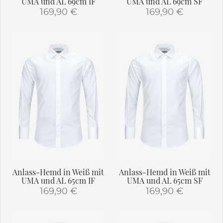
UMA und AL 69cm IF
UMA und AL 69cm SF
169,90
€
169,90
€
Dieses
Dieses
Produkt
Produkt
weist
weist
mehrere
mehrere
Varianten
Varianten
auf.
auf.
Die
Die
Optionen
Optionen
können
können
auf
auf
der
der
Produktseite
Produktseite
gewählt
gewählt
Anlass-Hemd in Weiß mit
Anlass-Hemd in Weiß mit
werden
werden
UMA und AL 65cm IF
UMA und AL 65cm SF
169,90
€
169,90
€
Dieses
Dieses
Produkt
Produkt