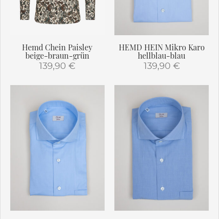
auf
auf
der
der
Produktseite
Produktseite
gewählt
gewählt
Hemd Chein Paisley
HEMD HEIN Mikro Karo
werden
werden
beige-braun-grün
hellblau-blau
139,90
€
139,90
€
Dieses
Dieses
Produkt
Produkt
weist
weist
mehrere
mehrere
Varianten
Varianten
auf.
auf.
Die
Die
Optionen
Optionen
können
können
auf
auf
der
der
Produktseite
Produktseite
gewählt
gewählt