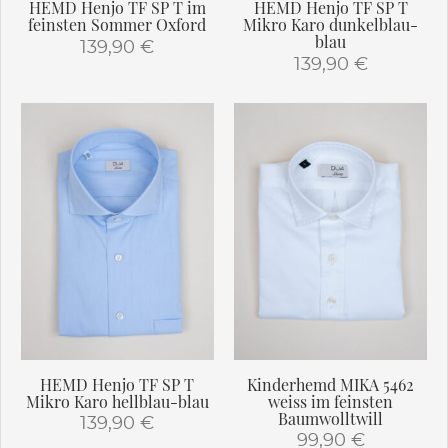
HEMD Henjo TF SP T im
HEMD Henjo TF SP T
werden
werden
feinsten Sommer Oxford
Mikro Karo dunkelblau-
blau
139,90
€
139,90
€
Dieses
Dieses
Produkt
Produkt
weist
weist
mehrere
mehrere
Varianten
Varianten
auf.
auf.
Die
Die
Optionen
Optionen
können
können
auf
auf
der
der
Produktseite
Produktseite
gewählt
gewählt
werden
HEMD Henjo TF SP T
Kinderhemd MIKA 5462
werden
Mikro Karo hellblau-blau
weiss im feinsten
Baumwolltwill
139,90
€
99,90
€