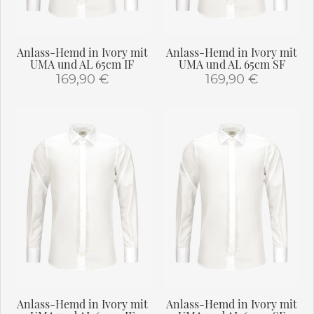
Anlass-Hemd in Ivory mit
Anlass-Hemd in Ivory mit
UMA und AL 65cm IF
UMA und AL 65cm SF
169,90
€
169,90
€
Dieses
Dieses
Produkt
Produkt
weist
weist
mehrere
mehrere
Varianten
Varianten
auf.
auf.
Die
Die
Optionen
Optionen
können
können
auf
auf
der
der
Produktseite
Produktseite
gewählt
gewählt
Anlass-Hemd in Ivory mit
Anlass-Hemd in Ivory mit
werden
werden