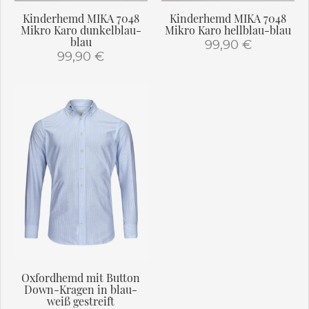
gewählt
werden
Kinderhemd MIKA 7048
Kinderhemd MIKA 7048
werden
Mikro Karo dunkelblau-
Mikro Karo hellblau-blau
blau
99,90
€
99,90
€
Dieses
Dieses
Produkt
Produkt
weist
weist
mehrere
mehrere
Varianten
Varianten
auf.
auf.
Die
Die
Optionen
Optionen
können
können
auf
auf
der
der
Produktseite
Produktseite
gewählt
gewählt
werden
Oxfordhemd mit Button
werden
Down-Kragen in blau-
weiß gestreift