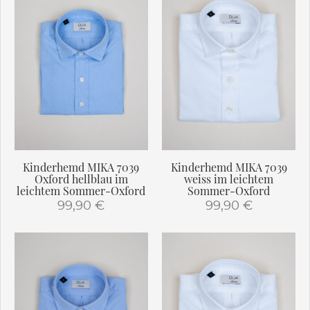
weist
weist
mehrere
mehrere
Varianten
Varianten
auf.
auf.
Die
Die
Optionen
Optionen
können
können
auf
auf
der
der
Produktseite
Produktseite
gewählt
gewählt
Kinderhemd MIKA 7039
Kinderhemd MIKA 7039
werden
werden
Oxford hellblau im
weiss im leichtem
leichtem Sommer-Oxford
Sommer-Oxford
99,90
€
99,90
€
Dieses
Dieses
Produkt
Produkt
weist
weist
mehrere
mehrere
Varianten
Varianten
auf.
auf.