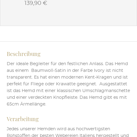
139,90
€
Dieses
Produkt
weist
mehrere
Varianten
auf.
Beschreibung
Die
Optionen
Der ideale Begleiter für den festlichen Anlass. Das Hemd
können
aus einem Baumwoll-Satin in der Farbe Ivory ist nicht
auf
transparent. Es hat einen modernen Kent-Kragen und ist
der
perfekt für Fliege oder Krawatte geeignet. Ausgestattet
Produktseite
ist das Hemd mit einer klassischen Umschlagmanschette
gewählt
und einer verdeckten Knopfleiste. Das Hemd gibt es mit
werden
65cm Ärmellänge.
Verarbeitung
Jedes unserer Hemden wird aus hochwertigsten
Rohstoffen der besten Webereien Italiens hergestellt und