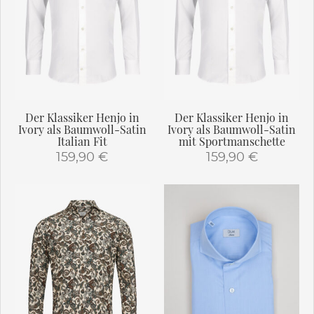
Die
Die
Optionen
Optionen
können
können
auf
auf
der
der
Produktseite
Produktseite
gewählt
gewählt
Der Klassiker Henjo in
Der Klassiker Henjo in
werden
werden
Ivory als Baumwoll-Satin
Ivory als Baumwoll-Satin
Italian Fit
mit Sportmanschette
159,90
€
159,90
€
Dieses
Dieses
Produkt
Produkt
weist
weist
mehrere
mehrere
Varianten
Varianten
auf.
auf.
Die
Die
Optionen
Optionen
können
können