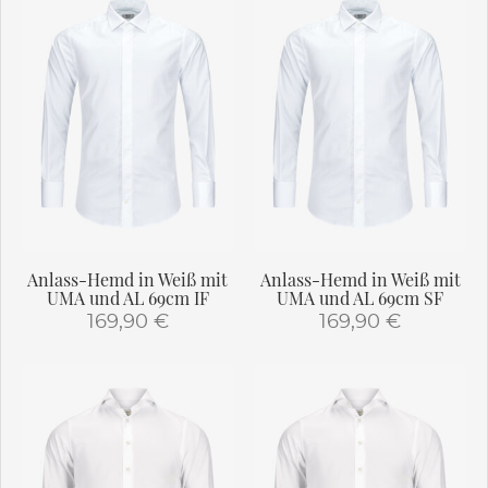
weist
weist
mehrere
mehrere
Varianten
Varianten
auf.
auf.
Die
Die
Optionen
Optionen
können
können
auf
auf
der
der
Produktseite
Produktseite
gewählt
gewählt
Anlass-Hemd in Weiß mit
Anlass-Hemd in Weiß mit
werden
werden
UMA und AL 69cm IF
UMA und AL 69cm SF
169,90
€
169,90
€
Dieses
Dieses
Produkt
Produkt
weist
weist
mehrere
mehrere
Varianten
Varianten
auf.
auf.