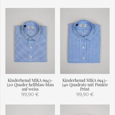
Dieses
Dieses
Produkt
Produkt
weist
weist
mehrere
mehrere
Varianten
Varianten
auf.
auf.
Die
Die
Optionen
Optionen
können
können
auf
auf
der
der
Produktseite
Produktseite
gewählt
gewählt
werden
Kinderhemd MIKA 6943-
Kinderhemd MIKA 6943-
werden
520 Quader hellblau-blau
540 Quadrate mit Punkte
auf weiss
Print
99,90
€
99,90
€
Dieses
Dieses
Produkt
Produkt