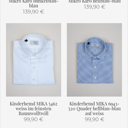
Mikro Karo dunkelblau-
Mikro Karo hellblau-blau
blau
139,90
€
139,90
€
Dieses
Dieses
Produkt
Produkt
weist
weist
mehrere
mehrere
Varianten
Varianten
auf.
auf.
Die
Die
Optionen
Optionen
können
können
auf
auf
der
der
Produktseite
Produktseite
gewählt
gewählt
werden
Kinderhemd MIKA 5462
Kinderhemd MIKA 6943-
werden
weiss im feinsten
520 Quader hellblau-blau
Baumwolltwill
auf weiss
99,90
€
99,90
€