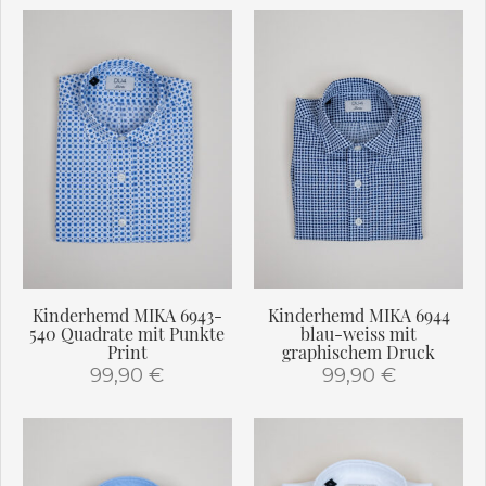
Dieses
Dieses
Produkt
Produkt
weist
weist
mehrere
mehrere
Varianten
Varianten
auf.
auf.
Die
Die
Optionen
Optionen
können
können
auf
auf
der
der
Produktseite
Produktseite
gewählt
gewählt
Kinderhemd MIKA 6943-
Kinderhemd MIKA 6944
werden
werden
540 Quadrate mit Punkte
blau-weiss mit
Print
graphischem Druck
99,90
€
99,90
€
Dieses
Dieses
Produkt
Produkt
weist
weist