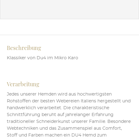
Dieses
Produkt
weist
mehrere
Varianten
auf.
Beschreibung
Die
Optionen
Klassiker von Du4 im Mikro Karo
können
auf
der
Verarbeitung
Produktseite
gewählt
Jedes unserer Hemden wird aus hochwertigsten
werden
Rohstoffen der besten Webereien Italiens hergestellt und
handwerklich verarbeitet. Die charakteristische
Schnittführung beruht auf jahrelanger Erfahrung
traditioneller Schneiderkunst unserer Familie. Besondere
Webtechniken und das Zusammenspiel aus Comfort,
Stoff und Farben machen ein DU4 Hemd zum