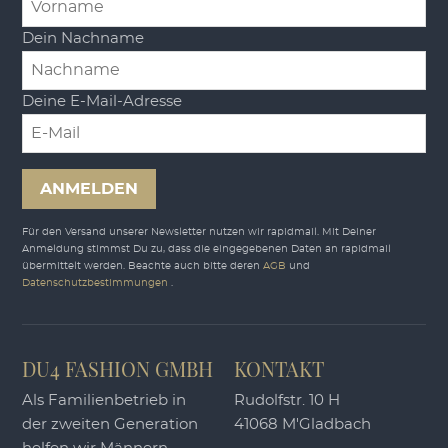
Dein Nachname
Deine E-Mail-Adresse
ANMELDEN
Für den Versand unserer Newsletter nutzen wir rapidmail. Mit Deiner
Anmeldung stimmst Du zu, dass die eingegebenen Daten an rapidmail
übermittelt werden. Beachte auch bitte deren
AGB
und
Datenschutzbestimmungen
.
DU4 FASHION GMBH
KONTAKT
Als Familienbetrieb in
Rudolfstr. 10 H
der zweiten Generation
41068 M'Gladbach