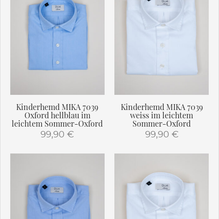
mehrere
mehrere
Varianten
Varianten
auf.
auf.
Die
Die
Optionen
Optionen
können
können
auf
auf
der
der
Produktseite
Produktseite
gewählt
gewählt
Kinderhemd MIKA 7039
Kinderhemd MIKA 7039
werden
werden
Oxford hellblau im
weiss im leichtem
leichtem Sommer-Oxford
Sommer-Oxford
99,90
€
99,90
€
Dieses
Dieses
Produkt
Produkt
weist
weist
mehrere
mehrere
Varianten
Varianten
auf.
auf.
Die
Die