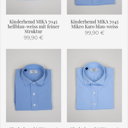
der
der
Produktseite
Produktseite
gewählt
gewählt
Kinderhemd MIKA 7045
Kinderhemd MIKA 7045
werden
werden
hellblau-weiss mit feiner
Mikro Karo blau-weiss
Struktur
99,90
€
99,90
€
Dieses
Dieses
Produkt
Produkt
weist
weist
mehrere
mehrere
Varianten
Varianten
auf.
auf.
Die
Die
Optionen
Optionen
können
können
auf
auf
der
der
Produktseite
Produktseite
gewählt
gewählt
werden