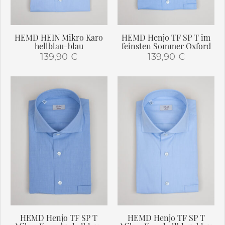
HEMD HEIN Mikro Karo
HEMD Henjo TF SP T im
hellblau-blau
feinsten Sommer Oxford
139,90
€
139,90
€
Dieses
Dieses
Produkt
Produkt
weist
weist
mehrere
mehrere
Varianten
Varianten
auf.
auf.
Die
Die
Optionen
Optionen
können
können
auf
auf
der
der
Produktseite
Produktseite
gewählt
gewählt
HEMD Henjo TF SP T
HEMD Henjo TF SP T
werden
werden