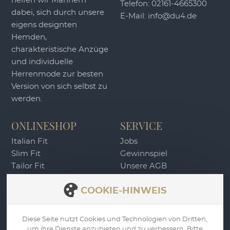
helfen wir Männern
Telefon:
02161-4665300
dabei, sich durch unsere
E-Mail:
info@du4.de
eigens designten
Hemden,
charakteristische Anzüge
und individuelle
Herrenmode zur besten
Version von sich selbst zu
werden.
ONLINESHOP
SERVICE
Italian Fit
Jobs
Slim Fit
Gewinnspiel
Tailor Fit
Unsere AGB
DU4 Wertgutschein
Widerrufsbelehrung
COOKIE-HINWEIS
Zahlung & Versand
Datenschutz
Impressum
Diese Seite nutzt Cookies und Technologien von Dritten,
um ihre Dienste anzubieten und zu verbessern. Bitte