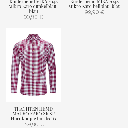
Kinderhemd MIKA 7048
Kinderhemd MIKA 7048
werden
Mikro Karo dunkelblau-
Mikro Karo hellblau-blau
blau
99,90
€
99,90
€
Dieses
Dieses
Produkt
Produkt
weist
weist
mehrere
mehrere
Varianten
Varianten
auf.
auf.
Die
Die
Optionen
Optionen
können
können
auf
auf
der
der
Produktseite
Produktseite
gewählt
gewählt
werden
TRACHTEN HEMD
werden
MAURO KARO SF SP
Hornknöpfe bordeaux
159,90
€