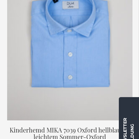
Optionen
können
auf
der
Produktseite
gewählt
werden
Kinderhemd MIKA 7039 Oxford hellblau im
leichtem Sommer-Oxford