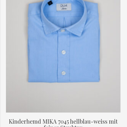
Optionen
können
auf
der
Produktseite
gewählt
werden
Kinderhemd MIKA 7045 hellblau-weiss mit