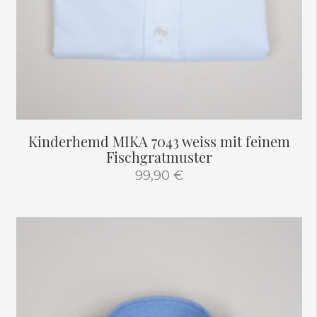
Kinderhemd MIKA 7043 weiss mit feinem
Fischgratmuster
99,90
€
Dieses
Produkt
weist
mehrere
Varianten
auf.
Die