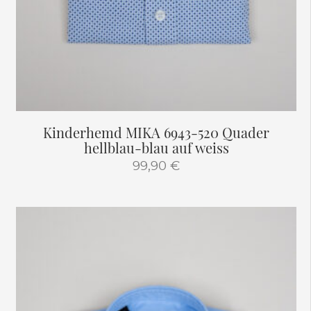
Kinderhemd MIKA 6943-520 Quader
hellblau-blau auf weiss
99,90
€
Dieses
Produkt
weist
mehrere
Varianten
auf.
Die