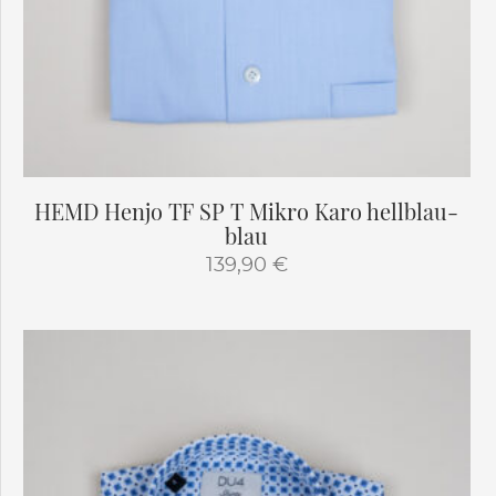
HEMD Henjo TF SP T Mikro Karo hellblau-
blau
139,90
€
Dieses
Produkt
weist
mehrere
Varianten
auf.
Die