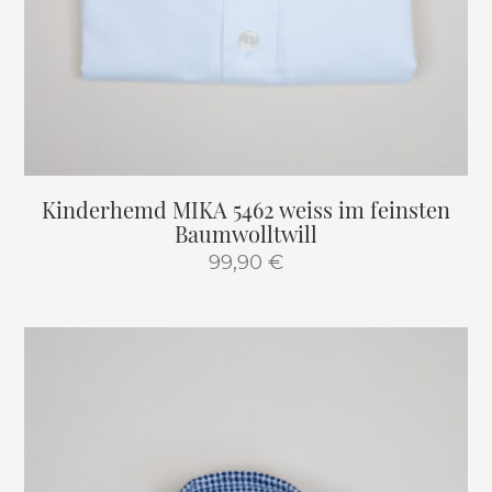
Kinderhemd MIKA 5462 weiss im feinsten
Baumwolltwill
99,90
€
Dieses
Produkt
weist
mehrere
Varianten
auf.
Die