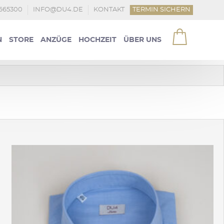
4665300
INFO@DU4.DE
KONTAKT
TERMIN SICHERN
N
STORE
ANZÜGE
HOCHZEIT
ÜBER UNS