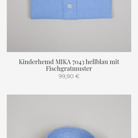
Kinderhemd MIKA 7043 hellblau mit
Fischgratmuster
99,90
€
Dieses
Produkt
weist
mehrere
Varianten
auf.
Die