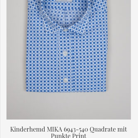
Optionen
können
auf
der
Produktseite
gewählt
werden
Kinderhemd MIKA 6943-540 Quadrate mit
Punkte Print