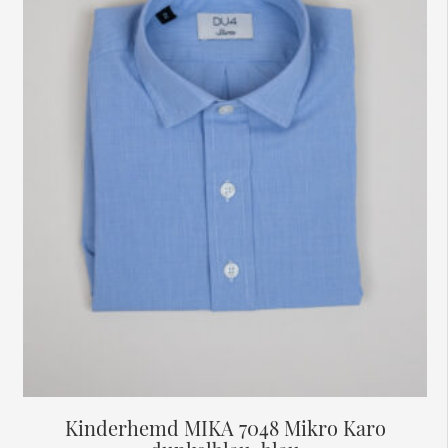
Optionen
können
auf
der
Produktseite
gewählt
werden
Kinderhemd MIKA 7048 Mikro Karo