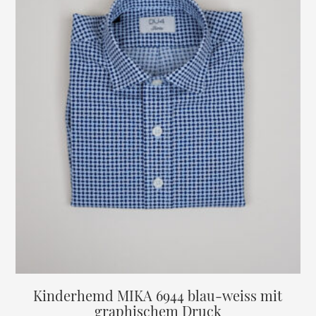
Optionen
können
auf
der
Produktseite
gewählt
werden
Kinderhemd MIKA 6944 blau-weiss mit
graphischem Druck