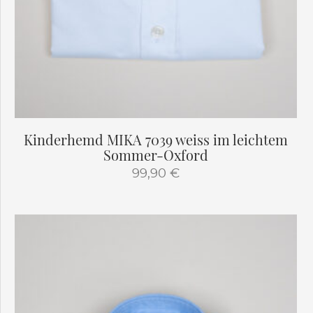
Kinderhemd MIKA 7039 weiss im leichtem
Sommer-Oxford
99,90
€
Dieses
Produkt
weist
mehrere
Varianten
auf.
Die