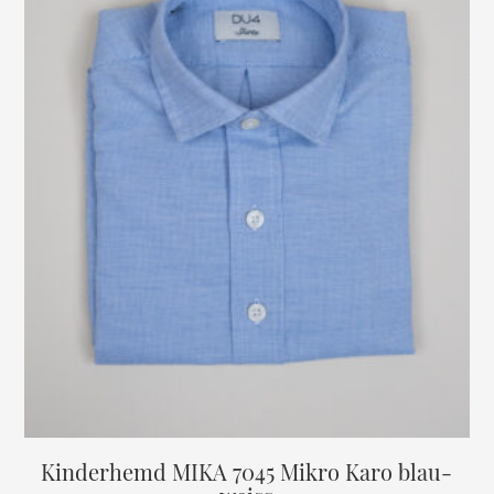
Optionen
können
auf
der
Produktseite
gewählt
werden
Kinderhemd MIKA 7045 Mikro Karo blau-