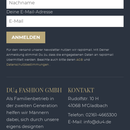
Deine E-Mail-Adresse
ANMELDEN
Für den Versand unserer Newsletter nutzen wir rapidmail. Mit Deiner
Anmeldung stimmst Du zu, dass die eingegebenen Daten an rapidmail
übermittelt werden. Beachte auch bitte deren
AGB
und
Datenschutzbestimmungen
.
DU4 FASHION GMBH
KONTAKT
Als Familienbetrieb in
Rudolfstr. 10 H
der zweiten Generation
41068 M'Gladbach
helfen wir Männern
Telefon:
02161-4665300
dabei, sich durch unsere
E-Mail:
info@du4.de
eigens designten