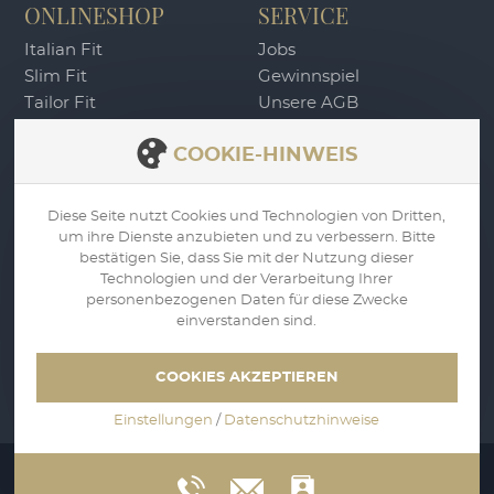
ONLINESHOP
SERVICE
Italian Fit
Jobs
Slim Fit
Gewinnspiel
Tailor Fit
Unsere AGB
DU4 Wertgutschein
Widerrufsbelehrung
COOKIE-HINWEIS
Zahlung & Versand
Datenschutz
Impressum
Diese Seite nutzt Cookies und Technologien von Dritten,
um ihre Dienste anzubieten und zu verbessern. Bitte
WIDERRUF
bestätigen Sie, dass Sie mit der Nutzung dieser
Technologien und der Verarbeitung Ihrer
personenbezogenen Daten für diese Zwecke
einverstanden sind.
COOKIES AKZEPTIEREN
Einstellungen
/
Datenschutzhinweise
© 2023 DU4 Fashion GmbH | Alle Preise verstehen sich inkl.