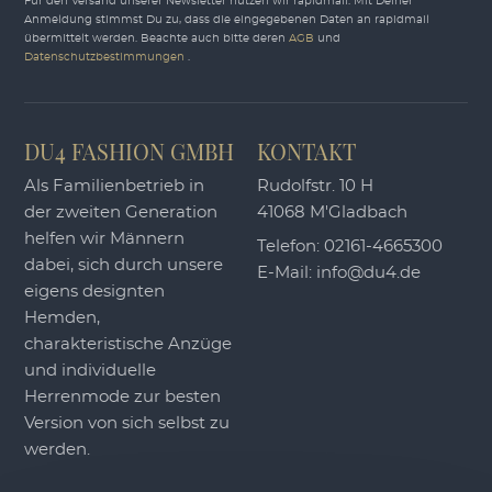
Für den Versand unserer Newsletter nutzen wir rapidmail. Mit Deiner
Anmeldung stimmst Du zu, dass die eingegebenen Daten an rapidmail
übermittelt werden. Beachte auch bitte deren
AGB
und
Datenschutzbestimmungen
.
DU4 FASHION GMBH
KONTAKT
Als Familienbetrieb in
Rudolfstr. 10 H
der zweiten Generation
41068 M'Gladbach
helfen wir Männern
Telefon:
02161-4665300
dabei, sich durch unsere
E-Mail:
info@du4.de
eigens designten
Hemden,
charakteristische Anzüge
und individuelle
Herrenmode zur besten
Version von sich selbst zu
werden.